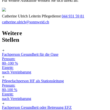
Für weitere Auskünfte wenden Sie sich direkt an:
Catherine Ulrich
Leiterin Pflegedienst
044 931 59 81
catherine.ulrich@sonnweid.ch
Weitere
Stellen
Fachperson Gesundheit für die Oase
Pensum:
80–100 %
Eintritt:
nach Vereinbarung
Pflegefachperson HF als Stationsleitung
Pensum:
80-100 %
Eintritt:
nach Vereinbarung
Fachperson Gesundheit oder Betreuung EFZ