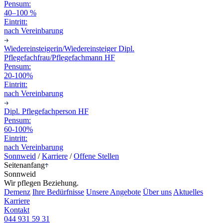
Pensum:
40–100 %
Eintritt:
nach Vereinbarung
Wiedereinsteigerin/Wiedereinsteiger Dipl.
Pflegefachfrau/Pflegefachmann HF
Pensum:
20-100%
Eintritt:
nach Vereinbarung
Dipl. Pflegefachperson HF
Pensum:
60-100%
Eintritt:
nach Vereinbarung
Sonnweid
/
Karriere
/
Offene Stellen
Seitenanfang
Sonnweid
Wir pflegen Beziehung.
Demenz
Ihre Bedürfnisse
Unsere Angebote
Über uns
Aktuelles
Karriere
Kontakt
044 931 59 31