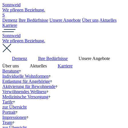
Sonnweid
Wir pflegen Beziehung.
S
Demenz
Ihre Bedürfnisse
Unsere Angebote
Über uns
Aktuelles
Karriere
Sonnweid
Wir pflegen Beziehung.
Demenz
Ihre Bedürfnisse
Unsere Angebote
Über uns
Aktuelles
Karriere
Beratung
Individuelle Wohnformen
Entlastung für Angehörige
Aktivierung für Bewohnende
Verwöhnendes Wellness
Medizinische Versorgung
Tarife
zur Übersicht
Portrait
Impressionen
Team
zur Übersicht