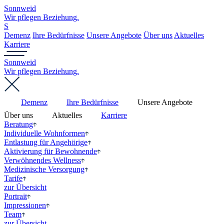
Sonnweid
Wir pflegen Beziehung.
S
Demenz
Ihre Bedürfnisse
Unsere Angebote
Über uns
Aktuelles
Karriere
Sonnweid
Wir pflegen Beziehung.
Demenz
Ihre Bedürfnisse
Unsere Angebote
Über uns
Aktuelles
Karriere
Beratung
Individuelle Wohnformen
Entlastung für Angehörige
Aktivierung für Bewohnende
Verwöhnendes Wellness
Medizinische Versorgung
Tarife
zur Übersicht
Portrait
Impressionen
Team
zur Übersicht