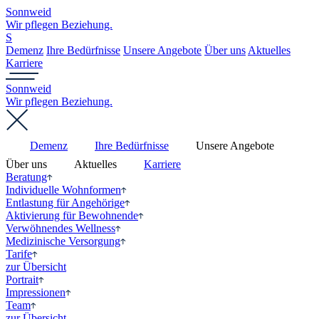
Sonnweid
Wir pflegen Beziehung.
S
Demenz
Ihre Bedürfnisse
Unsere Angebote
Über uns
Aktuelles
Karriere
Sonnweid
Wir pflegen Beziehung.
Demenz
Ihre Bedürfnisse
Unsere Angebote
Über uns
Aktuelles
Karriere
Beratung
Individuelle Wohnformen
Entlastung für Angehörige
Aktivierung für Bewohnende
Verwöhnendes Wellness
Medizinische Versorgung
Tarife
zur Übersicht
Portrait
Impressionen
Team
zur Übersicht